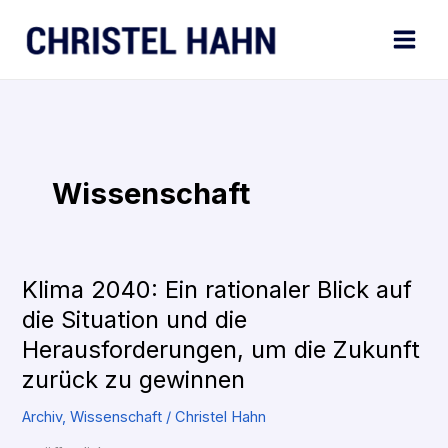
Skip
to
content
Wissenschaft
Klima 2040: Ein rationaler Blick auf
Klima
2040:
die Situation und die
Ein
Herausforderungen, um die Zukunft
rationaler
zurück zu gewinnen
Blick
auf
Archiv
,
Wissenschaft
/
Christel Hahn
die
Situation