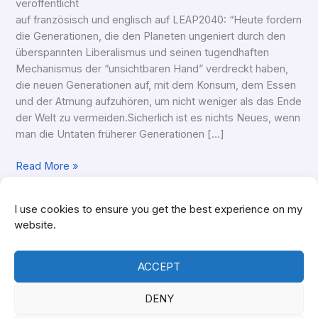
veröffentlicht
und
auf französisch und englisch auf LEAP2040: “Heute fordern
die
die Generationen, die den Planeten ungeniert durch den
Herausforderungen,
überspannten Liberalismus und seinen tugendhaften
um
Mechanismus der “unsichtbaren Hand” verdreckt haben,
die
die neuen Generationen auf, mit dem Konsum, dem Essen
Zukunft
und der Atmung aufzuhören, um nicht weniger als das Ende
zurück
der Welt zu vermeiden.Sicherlich ist es nichts Neues, wenn
zu
man die Untaten früherer Generationen […]
gewinnen
Read More »
I use cookies to ensure you get the best experience on my
website.
Copyright © 2026
Christel Hahn
| Developed by
WOLF-
ACCEPT
DIGITAL
DENY
Datenschutz